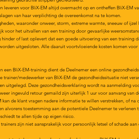
veren voor BliX-EM altijd overmacht op en ontheffen BliX-EM van 
slagen van haar verplichting de overeenkomst na te komen.
heden, waaronder onweer, storm, extreme warmte, sneeuw of ijzel 
lijk voor het uitvallen van een training door gevaarlijke weersomsta
nder of last oplevert dat een goede uitvoering van een training d
worden uitgesloten. Alle daaruit voortvloeiende kosten komen voor
en BliX-EM-training dient de Deelnemer een online gezondheidsve
de trainer/medewerker van BliX-EM de gezondheidssituatie niet ve
en uitgelegd. Deze gezondheidsverklaring wordt na aanmelding voo
weer ingevuld retour gemaild zijn uiterlijk 1 uur voor aanvang van d
kan de klant vragen nadere informatie te willen verstrekken, of na
en alvorens toestemming aan de potentiele Deelnemer te verlenen 
hiedt te allen tijde op eigen risico.
ainers zijn niet aansprakelijk voor persoonlijk letsel of schade a