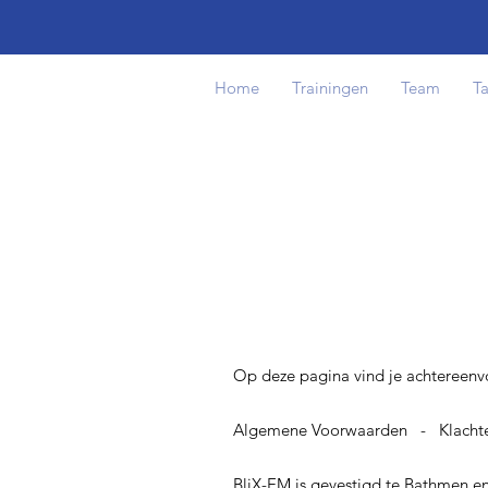
Home
Trainingen
Team
Ta
Op deze pagina vind je achtereenv
Algemene Voorwaarden - Klachte
BliX-EM is gevestigd te Bathmen e