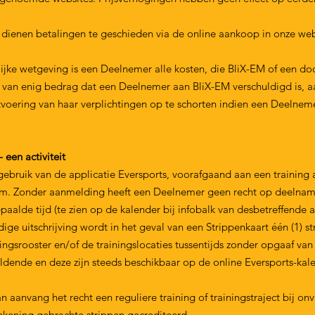
ienen betalingen te geschieden via de online aankoop in onze web
ijke wetgeving is een Deelnemer alle kosten, die BliX-EM of een d
ng van enig bedrag dat een Deelnemer aan BliX-EM verschuldigd is, a
oering van haar verplichtingen op te schorten indien een Deelnemer 
 een activiteit
ebruik van de applicatie Eversports, voorafgaand aan een training 
m. Zonder aanmelding heeft een Deelnemer geen recht op deelname
alde tijd (te zien op de kalender bij infobalk van desbetreffende a
jdige uitschrijving wordt in het geval van een Strippenkaart één (1) st
ngsrooster en/of de trainingslocaties tussentijds zonder opgaaf van
 geldende en deze zijn steeds beschikbaar op de online Eversports-kal
an aanvang het recht een reguliere training of trainingstraject bij o
rekening gebrachte strippen gecrediteerd.