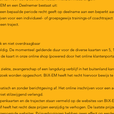
EM en een Deelnemer bestaat uit:
n een bepaalde periode recht geeft op deelname aan een beperkt aan
jven voor een individueel- of groepsgewijs trainings-of coachtrajec
een traject.
k en niet overdraagbaar
ldig. De momenteel geldende duur voor de diverse kaarten van 5, 1
n de kaart in onze online shop (powered door het online klantenpor
ziekte, zwangerschap of een langdurig verblijf in het buitenland ka
verzoek worden opgeschort. BliX-EM heeft het recht hiervoor bewijs t
sch en zonder berichtgeving af. Het online inschrijven voor een act
iet stilzwijgend verlengd.
penkaarten en de trajecten staan vermeld op de websites van BliX-E
 heeft het recht deze prijzen eenzijdig te verhogen. De laatste prijz
e genoemde websites. Prijsverhogingen hebben geen effect op eerde