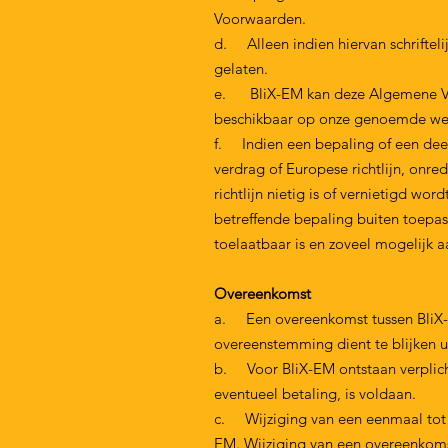
Voorwaarden.
d. Alleen indien hiervan schriftel
gelaten.
e. BliX-EM kan deze Algemene Voorwa
beschikbaar op onze genoemde web
f. Indien een bepaling of een deel
verdrag of Europese richtlijn, onre
richtlijn nietig is of vernietigd wor
betreffende bepaling buiten toepas
toelaatbaar is en zoveel mogelijk aa
Overeenkomst
a. Een overeenkomst tussen BliX-
overeenstemming dient te blijken u
b. Voor BliX-EM ontstaan verplich
eventueel betaling, is voldaan.
c. Wijziging van een eenmaal tot 
EM. Wijziging van een overeenkom