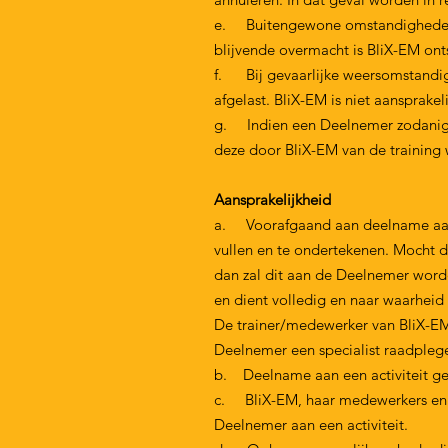
e. Buitengewone omstandigheden le
blijvende overmacht is BliX-EM ont
f. Bij gevaarlijke weersomstandig
afgelast. BliX-EM is niet aansprake
g. Indien een Deelnemer zodanig hi
deze door BliX-EM van de training 
Aansprakelijkheid
a. Voorafgaand aan deelname aan e
vullen en te ondertekenen. Mocht 
dan zal dit aan de Deelnemer word
en dient volledig en naar waarheid 
De trainer/medewerker van BliX-EM 
Deelnemer een specialist raadpleg
b. Deelname aan een activiteit gesc
c. BliX-EM, haar medewerkers en tr
Deelnemer aan een activiteit.