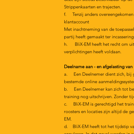
Strippenkaarten en trajecten.
f. Tenzij anders overeengekomen d
klantaccount
Met inachtneming van de toepassel
partij heeft gemaakt ter incasseri
h. BliX-EM heeft het recht om uitv
verplichtingen heeft voldaan.
Deelname aan - en afgelasting van -
a. Een Deelnemer dient zich, bij g
bestemde online aanmeldingssyste
b. Een Deelnemer kan zich tot bepa
training nog uitschrijven. Zonder ti
c. BliX-EM is gerechtigd het traini
roosters en locaties zijn altijd de
EM.
d. BliX-EM heeft tot het tijdstip v
annuleren. In dat geval worden in 