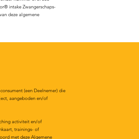
loor® intake Zwangerschaps-
n van deze algemene
 consument (een Deelnemer) die
aject, aangeboden en/of
ing activiteit en/of
aart, trainings- of
kkoord met deze Algemene