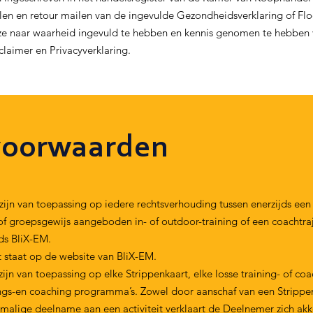
vullen en retour mailen van de ingevulde Gezondheidsverklaring of F
 deze naar waarheid ingevuld te hebben en kennis genomen te hebbe
claimer en Privacyverklaring.
voorwaarden
 van toepassing op iedere rechtsverhouding tussen enerzijds een
of groepsgewijs aangeboden in- of outdoor-training of een coachtr
ds BliX-EM.
t staat op de website van BliX-EM.
van toepassing op elke Strippenkaart, elke losse training- of coach
ings-en coaching programma’s. Zowel door aanschaf van een Strippenk
alige deelname aan een activiteit verklaart de Deelnemer zich a