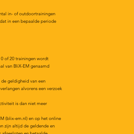
tal in- of outdoortrainingen
t dat in een bepaalde periode
0 of 20 trainingen wordt
taal van BliX-EM genaamd
n de geldigheid van een
e verlangen alvorens een verzoek
iviteit is dan niet meer
M (blix-em.nl) en op het online
en zijn altijd de geldende en
r afgesloten en betaalde