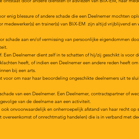
ontstaat door andere diensten of adviezen van BliX-EM, haar medew
oor enig blessure of andere schade die een Deelnemer mochten oplo
 medewerker(s) en trainer(s) van BliX-EM zijn altijd vrijblijvend en
voor schade aan en/of vermissing van persoonlijke eigendommen doo
eit.
. Een Deelnemer dient zelf in te schatten of hij/zij geschikt is voor
lachten heeft, of indien een Deelnemer een andere reden heeft om 
nnen bij een arts.
 voor om naar haar beoordeling ongeschikte deelnemers uit te slu
schade van een Deelnemer. Een Deelnemer, contractspartner of wederp
gevolge van de deelname aan een activiteit.
ook onvoorwaardelijk en onherroepelijk afstand van haar recht op
 uit overeenkomst of onrechtmatig handelen) die is in verband met dee