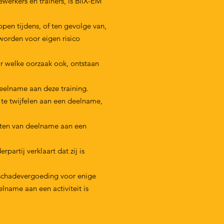
erkers en trainers, is BliX-EM
pen tijdens, of ten gevolge van,
 worden voor eigen risico
r welke oorzaak ook, ontstaan
 deelname aan deze training.
te twijfelen aan een deelname,
iten van deelname aan een
artij verklaart dat zij is
 schadevergoeding voor enige
lname aan een activiteit is