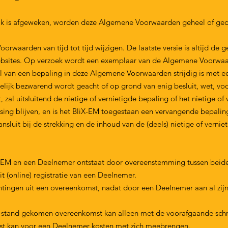
ijk is afgeweken, worden deze Algemene Voorwaarden geheel of gede
arden van tijd tot tijd wijzigen. De laatste versie is altijd de ge
sites. Op verzoek wordt een exemplaar van de Algemene Voorwaard
 van een bepaling in deze Algemene Voorwaarden strijdig is met een 
delijk bezwarend wordt geacht of op grond van enig besluit, wet, voo
dt, zal uitsluitend de nietige of vernietigde bepaling of het nietige o
sing blijven, en is het BliX-EM toegestaan een vervangende bepaling
nsluit bij de strekking en de inhoud van de (deels) nietige of vernie
EM en een Deelnemer ontstaat door overeenstemming tussen beide 
it (online) registratie van een Deelnemer.
tingen uit een overeenkomst, nadat door een Deelnemer aan al zijn
stand gekomen overeenkomst kan alleen met de voorafgaande schrif
st kan voor een Deelnemer kosten met zich meebrengen.