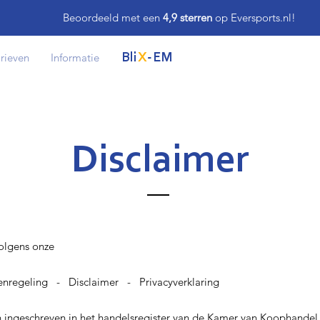
Beoordeeld met een
4,9 sterren
op Eversports.nl!
rieven
Informatie
Bli
X
-EM
Disclaimer
olgens onze
nregeling - Disclaimer - Privacyverklaring
n ingeschreven in het handelsregister van de Kamer van Koophand