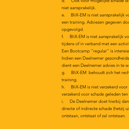
d. Ook voor mogelijke schade die 
niet aansprakelijk.
e. BliX-EM is niet aansprakelijk v
een training. Adviezen gegeven door
opgevolgd.
f. BliX-EM is niet aansprakelijk 
tijdens of in verband met een activit
Een Bootcamp “regular” is intensief
Indien een Deelnemer gezondheidsk
dient een Deelnemer advies in te wi
g. BliX-EM behoudt zich het recht
training.
h. BliX-EM is niet verzekerd voor 
verzekerd voor schade geleden ten 
i. De Deelnemer doet hierbij dan 
directe of indirecte schade (hetzij
ontstaan, ontstaat of zal ontstaan.