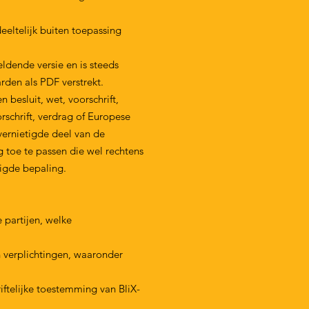
eltelijk buiten toepassing
ldende versie en is steeds
en als PDF verstrekt.
besluit, wet, voorschrift,
rschrift, verdrag of Europese
f vernietigde deel van de
 toe te passen die wel rechtens
tigde bepaling.
partijen, welke
 verplichtingen, waaronder
telijke toestemming van BliX-