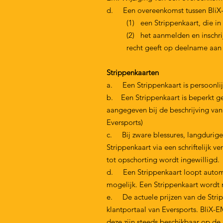
d. Een overeenkomst tussen BliX-
(1) een Strippenkaart, die i
(2) het aanmelden en inschri
recht geeft op deelname aan 
Strippenkaarten
a. Een Strippenkaart is persoonlij
b. Een Strippenkaart is beperkt ge
aangegeven bij de beschrijving va
Eversports)
c. Bij zware blessures, langdurige 
Strippenkaart via een schriftelijk 
tot opschorting wordt ingewilligd.
d. Een Strippenkaart loopt automati
mogelijk. Een Strippenkaart wordt n
e. De actuele prijzen van de Strip
klantportaal van Eversports. BliX-EM
deze zijn steeds beschikbaar op d